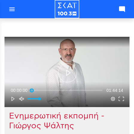
menu
mode_comment
00:00:00
01:44:14
Ενημερωτική εκπομπή -
Γιώργος Ψάλτης