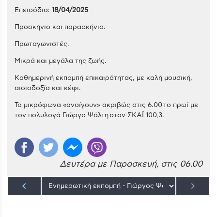
Επεισόδιο:
18/04/2025
Προσκήνιο και παρασκήνιο.
Πρωταγωνιστές.
Μικρά και μεγάλα της ζωής.
Kαθημερινή εκπομπή επικαιρότητας, με καλή μουσική,
αισιοδοξία και κέφι.
Τα μικρόφωνα «ανοίγουν» ακριβώς στις 6.00 το πρωί με
τον πολυλογά Γιώργο Ψάλτη στον ΣΚΑΪ 100,3.
Δευτέρα με Παρασκευή, στις 06.00
keyboard_arrow_left
keyboard_arrow_right