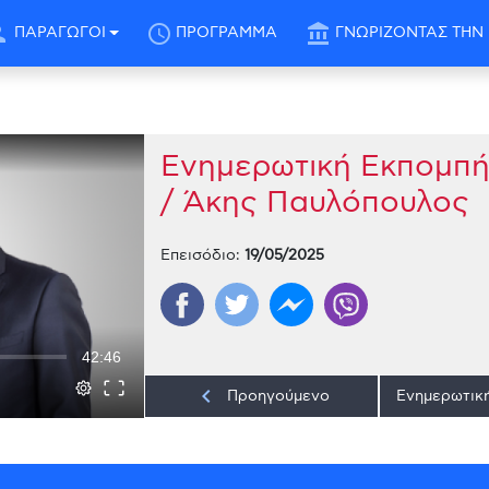
son
schedule
account_balance
ΠΑΡΑΓΩΓΟΙ
ΠΡΟΓΡΑΜΜΑ
ΓΝΩΡΙΖΟΝΤΑΣ ΤΗΝ 
Ενημερωτική Εκπομπή
/ Άκης Παυλόπουλος
Επεισόδιο:
19/05/2025
42:46
keyboard_arrow_left
Προηγούμενο