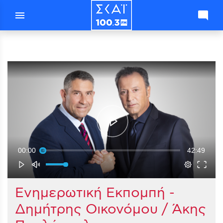
menu
mode_comment
00:00
42:49
Ενημερωτική Εκπομπή -
Δημήτρης Οικονόμου / Άκης