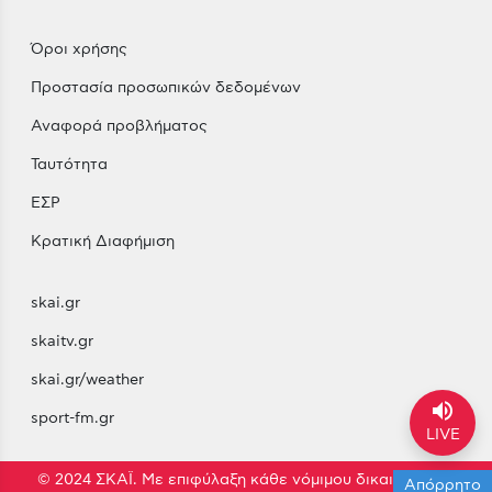
Όροι χρήσης
Προστασία προσωπικών δεδομένων
Αναφορά προβλήματος
Ταυτότητα
ΕΣΡ
Κρατική Διαφήμιση
skai.gr
skaitv.gr
skai.gr/weather
volume_up
sport-fm.gr
LIVE
© 2024 ΣΚΑΪ. Με επιφύλαξη κάθε νόμιμου δικαιώματος.
Απόρρητο