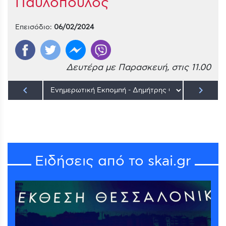
Παυλόπουλος
Επεισόδιο:
06/02/2024
Δευτέρα με Παρασκευή, στις 11.00
keyboard_arrow_left
keyboard_arrow_right
Ειδήσεις από το skai.gr