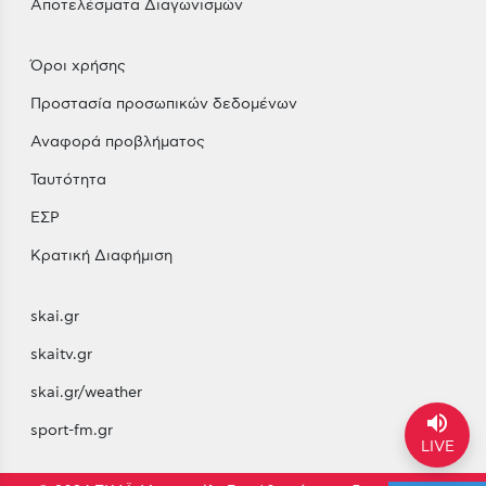
Αποτελέσματα Διαγωνισμών
Όροι χρήσης
Προστασία προσωπικών δεδομένων
Αναφορά προβλήματος
Ταυτότητα
ΕΣΡ
Κρατική Διαφήμιση
skai.gr
skaitv.gr
skai.gr/weather
volume_up
sport-fm.gr
LIVE