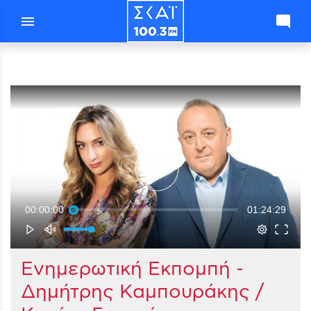
menu
mode_comment
00:00:00
01:24:29
Ενημερωτική Εκπομπή -
Δημήτρης Καμπουράκης /