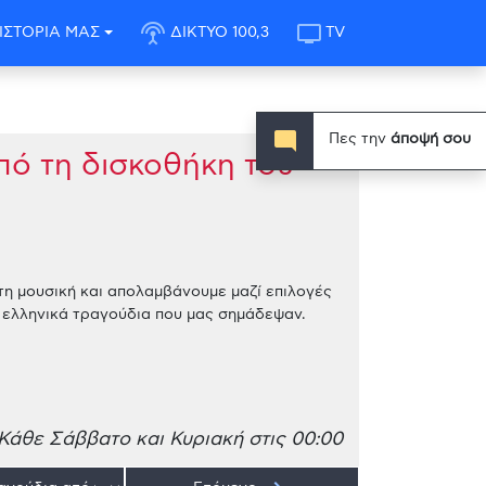
settings_input_antenna
tv
ΙΣΤΟΡΙΑ ΜΑΣ
ΔΙΚΤΥΟ 100,3
TV
mode_comment
Πες την
άποψή σου
πό τη δισκοθήκη του
η μουσική και απολαμβάνουμε μαζί επιλογές
α ελληνικά τραγούδια που μας σημάδεψαν.
Κάθε Σάββατο και Κυριακή στις 00:00