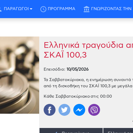
son
schedule
account_balance
ΠΑΡΑΓΩΓΟΙ
ΠΡΟΓΡΑΜΜΑ
ΓΝΩΡΙΖΟΝΤΑΣ ΤΗΝ 
Ελληνικά τραγούδια α
ΣΚΑΪ 100,3
Επεισόδιο:
10/05/2026
Τα Σαββατοκύριακα, η ενημέρωση συναντά τ
από τη δισκοθήκη του ΣΚΑΪ 100,3 με μεγάλ
Κάθε Σαββατοκύριακο στις 00:00