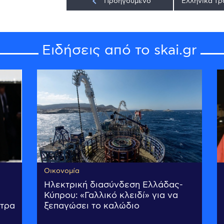
keyboard_arrow_left
Προηγούμενο
Ειδήσεις από το skai.gr
Οικονομία
Ηλεκτρική διασύνδεση Ελλάδας-
»
Κύπρου: «Γαλλικό κλειδί» για να
ντρα
ξεπαγώσει το καλώδιο