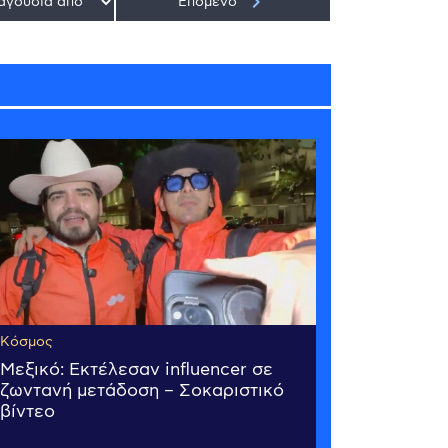
keyboard_arrow_right
Επόμενο
Κόσμος
Μεξικό: Εκτέλεσαν influencer σε
ζωντανή μετάδοση – Σοκαριστικό
βίντεο