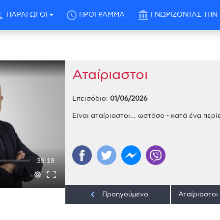
son
schedule
account_balance
ΠΑΡΑΓΩΓΟΙ
ΠΡΟΓΡΑΜΜΑ
ΓΝΩΡΙΖΟΝΤΑΣ ΤΗΝ 
Αταίριαστοι
Επεισόδιο:
01/06/2026
Είναι αταίριαστοι... ωστόσο - κατά ένα περί
39:19
keyboard_arrow_left
Προηγούμενο