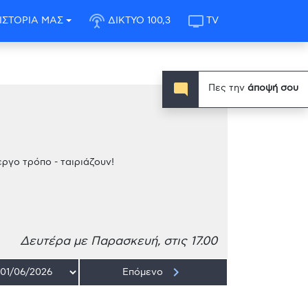
settings_input_antenna
tv
ΙΣΤΟΡΙΑ ΜΑΣ
ΔΙΚΤΥΟ 100,3
TV
mode_comment
Πες την
άποψή σου
εργο τρόπο - ταιριάζουν!
Δευτέρα με Παρασκευή, στις 17.00
keyboard_arrow_right
Επόμενο