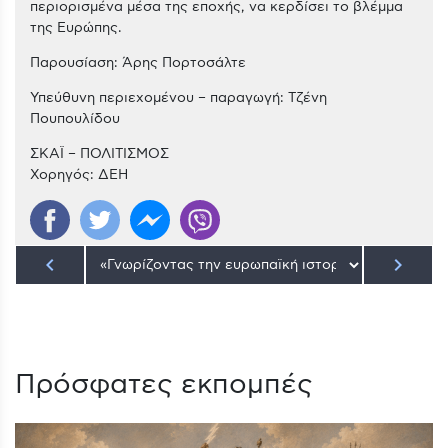
περιορισμένα μέσα της εποχής, να κερδίσει το βλέμμα
της Ευρώπης.
Παρουσίαση: Άρης Πορτοσάλτε
Υπεύθυνη περιεχομένου – παραγωγή: Τζένη
Πουπουλίδου
ΣΚΑΪ – ΠΟΛΙΤΙΣΜΟΣ
Χορηγός: ΔΕΗ
keyboard_arrow_left
keyboard_arrow_right
Πρόσφατες εκπομπές