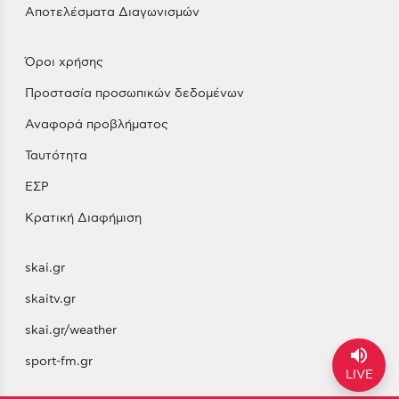
Αποτελέσματα Διαγωνισμών
Όροι χρήσης
Προστασία προσωπικών δεδομένων
Αναφορά προβλήματος
Ταυτότητα
ΕΣΡ
Κρατική Διαφήμιση
skai.gr
skaitv.gr
skai.gr/weather
volume_up
sport-fm.gr
LIVE