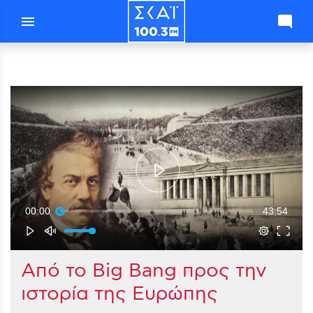
menu
mode_comment
00:00
43:54
Aπό το Big Bang προς την
ιστορία της Ευρώπης