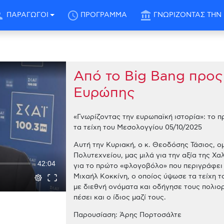
son
schedule
account_balance
ΠΑΡΑΓΩΓΟΙ
ΠΡΟΓΡΑΜΜΑ
ΓΝΩΡΙΖΟΝΤΑΣ ΤΗΝ 
Aπό το Big Bang προς 
Ευρώπης
«Γνωρίζοντας την ευρωπαϊκή ιστορία»: το 
τα τείχη του Μεσολογγίου 05/10/2025
Αυτή την Κυριακή, ο κ. Θεοδόσης Τάσιος, 
Πολυτεχνείου, μας μιλά για την αξία της Χ
42:04
για το πρώτο «φλογοβόλο» που περιγράφει 
Μιχαήλ Κοκκίνη, ο οποίος ύψωσε τα τείχη 
με διεθνή ονόματα και οδήγησε τους πολι
πέσει και ο ίδιος μαζί τους.
Παρουσίαση: Άρης Πορτοσάλτε