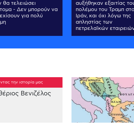
ν θα τελειώσει
αυξήθηκαν εξαιτίας το
τομα - Δεν μπορούν να
πολέμου του Τραμπ στ
εχίσουν για πολύ
Ιράν, και όχι λόγω της
μη
απληστίας των
πετρελαϊκών εταιρειώ
ντας την ιστορία μας
θέριος Βενιζέλος