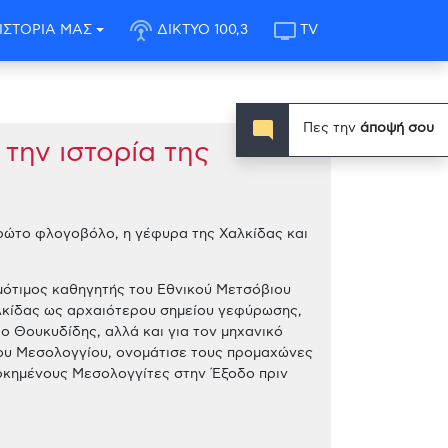
settings_input_antenna
tv
ΙΣΤΟΡΙΑ ΜΑΣ
ΔΙΚΤΥΟ 100,3
TV
mode_comment
Πες την
άποψή σου
την ιστορία της
πρώτο φλογοβόλο, η γέφυρα της Χαλκίδας και
ομότιμος καθηγητής του Εθνικού Μετσόβιου
αλκίδας ως αρχαιότερου σημείου γεφύρωσης,
ο Θουκυδίδης, αλλά και για τον μηχανικό
του Μεσολογγίου, ονομάτισε τους προμαχώνες
ορκημένους Μεσολογγίτες στην Έξοδο πριν