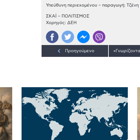
Υπεύθυνη περιεχομένου – παραγωγή: Τζένη
ΣΚΑΪ – ΠΟΛΙΤΙΣΜΟΣ
Χορηγός: ΔΕΗ
keyboard_arrow_left
Προηγούμενο