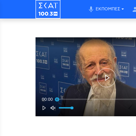
mic
per
ΕΚΠΟΜΠΕΣ
00:00