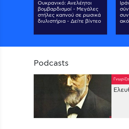
Ουκρανικό: Ανελέητοι
Ιρά
βομβαρδισμοί - Μεγάλες
σύν
στήλες καπνού σε ρωσικά
συν
διυλιστήρια - Δείτε βίντεο
ακό
Podcasts
Γνωρίζο
Ελευ