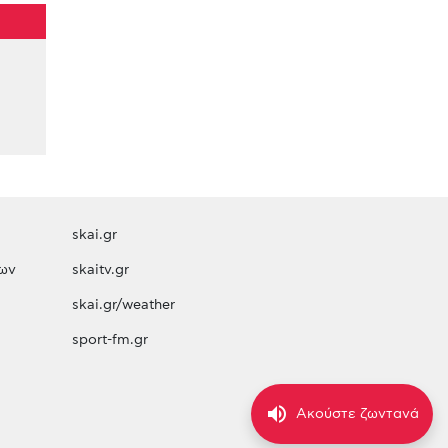
skai.gr
ων
skaitv.gr
skai.gr/weather
sport-fm.gr
volume_up
Ακούστε ζωντανά