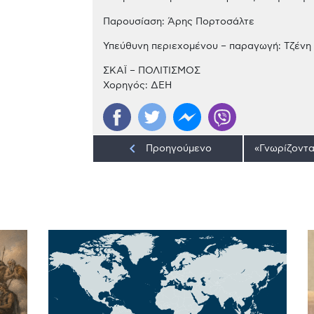
Παρουσίαση: Άρης Πορτοσάλτε
Υπεύθυνη περιεχομένου – παραγωγή: Τζένη
ΣΚΑΪ – ΠΟΛΙΤΙΣΜΟΣ
Χορηγός: ΔΕΗ
keyboard_arrow_left
Προηγούμενο