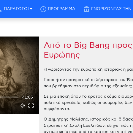
son
schedule
account_balance
ΠΑΡΑΓΩΓΟΙ
ΠΡΟΓΡΑΜΜΑ
ΓΝΩΡΙΖΟΝΤΑΣ ΤΗΝ 
Aπό το Big Bang προς 
Ευρώπης
«Γνωρίζοντας την ευρωπαϊκή ιστορία»: η μά
Ποιοι ήταν πραγματικά οι λήσταρχοι του 19
που βρέθηκαν στο περιθώριο της εξουσίας;
Σε μια εποχή όπου το κράτος ακόμα διαμορφ
41:05
πολιτικό εργαλείο, καθώς οι συμμορίες δε
συμφέροντα.
Ο Δημήτρης Μαλέσης, ιστορικός και διδάσκ
Στρατιωτική Σχολή Ευελπίδων, εξηγεί πώς η
αντιμετωπίστηκε από το κράτος και γιατί γι