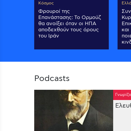
Κόσμος
Ελλ
Φρουροί της
Συν
Επανάστασης: Το Ορμούζ
Κυρ
θα ανοίξει όταν οι ΗΠΑ
Επι
αποδεχθούν τους όρους
και
του Ιράν
ποι
κιν
Podcasts
Γνωρίζο
Ελευ