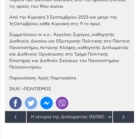
πορεία των διεθνών σχέσεων, από την αρχαιότητα έως
τις αρχές του 19ου αιώνα.
Από την Κυριακή 3 Σεπτεμβρίου 2023 και μέχρι την
1η Οκτωβρίου, κάθε Κυριακή στις 9 το πρωί.
Συμμετέχουν οι κ.κ.: Άγγελος Συρίγος, καθηγητής
Διεθνούς Δικαίου και Εξωτερικής Πολιτικής στο Πάντειο
Πανεπιστήμιο, Αντώνης Κλάψης, καθηγητής Διπλωματίας
και Διεθνούς Οργάνωσης στο Τμήμα Πολιτικής
Επιστήμης και Διεθνών Σχέσεων του Πανεπιστημίου
Πελοποννήσου.
Παρουσίαση: Άρης Πορτοσάλτε
ΣΚΑΪ –ΠΟΛΙΤΙΣΜΟΣ
keyboard_arrow_left
keyboard_arrow_right