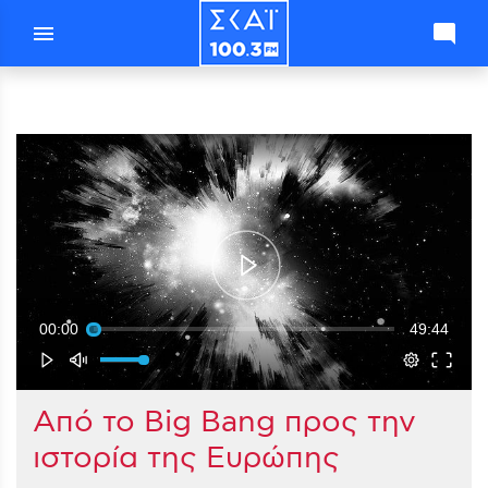
menu
mode_comment
00:00
49:44
Aπό το Big Bang προς την
ιστορία της Ευρώπης