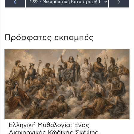
keyboard_arrow_left
keyboard_arrow_right
Πρόσφατες εκπομπές
Ελληνική Μυθολογία: Ένας
Διαχρονικός Κώδικας Σκέψης.