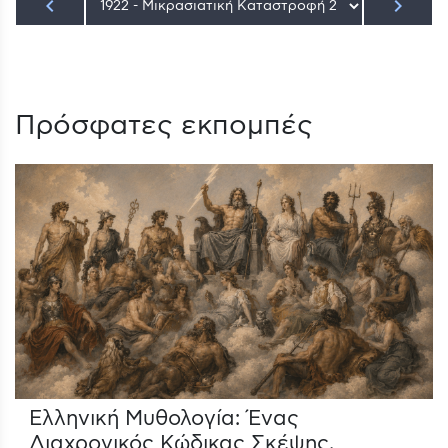
keyboard_arrow_left
keyboard_arrow_right
Πρόσφατες εκπομπές
Ελληνική Μυθολογία: Ένας
Διαχρονικός Κώδικας Σκέψης.