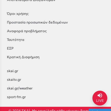
Αποτελέσματα Διαγωνισμών
Όροι χρήσης
Προστασία προσωπικών δεδομένων
Αναφορά προβλήματος
Ταυτότητα
ΕΣΡ
Κρατική Διαφήμιση
skai.gr
skaitv.gr
skai.gr/weather
volume_up
sport-fm.gr
LIVE