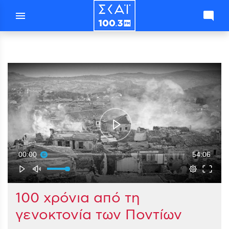
menu
mode_comment
00:00
54:06
100 χρόνια από τη
γενοκτονία των Ποντίων