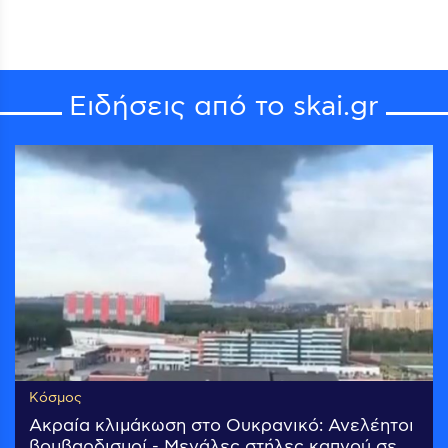
Ειδήσεις από το skai.gr
Κόσμος
Ακραία κλιμάκωση στο Ουκρανικό: Ανελέητοι
βομβαρδισμοί - Μεγάλες στήλες καπνού σε