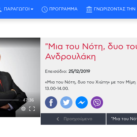
son
schedule
account_balance
ΠΑΡΑΓΩΓΟΙ
ΠΡΟΓΡΑΜΜΑ
ΓΝΩΡΙΖΟΝΤΑΣ ΤΗΝ 
"Μια του Νότη, δυο το
Ανδρουλάκη
Επεισόδιο:
25/12/2019
«Μια του Νότη, δυο του Χιώτη» με τον Μίμ
13.00-14.00.
47:36
keyboard_arrow_left
Προηγούμενο