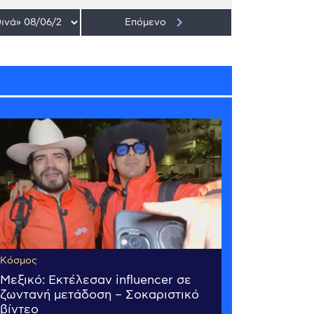
keyboard_arrow_right
Επόμενο
Κόσμος
Μεξικό: Εκτέλεσαν influencer σε
ζωντανή μετάδοση – Σοκαριστικό
βίντεο