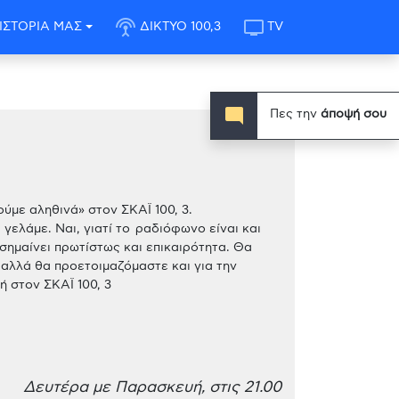
settings_input_antenna
tv
ΙΣΤΟΡΙΑ ΜΑΣ
ΔΙΚΤΥΟ 100,3
TV
mode_comment
Πες την
άποψή σου
Ζούμε αληθινά» στον ΣΚΑΪ 100, 3.
γελάμε. Ναι, γιατί το ραδιόφωνο είναι και
3 σημαίνει πρωτίστως και επικαιρότητα. Θα
 αλλά θα προετοιμαζόμαστε και για την
 στον ΣΚΑΪ 100, 3
Δευτέρα με Παρασκευή, στις 21.00