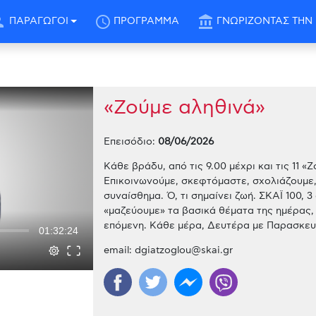
son
schedule
account_balance
ΠΑΡΑΓΩΓΟΙ
ΠΡΟΓΡΑΜΜΑ
ΓΝΩΡΙΖΟΝΤΑΣ ΤΗΝ 
«Ζούμε αληθινά»
Επεισόδιο:
08/06/2026
Κάθε βράδυ, από τις 9.00 μέχρι και τις 11 «
Επικοινωνούμε, σκεφτόμαστε, σχολιάζουμε, 
συναίσθημα. Ό, τι σημαίνει ζωή. ΣΚΑΪ 100, 
«μαζεύουμε» τα βασικά θέματα της ημέρας,
επόμενη. Κάθε μέρα, Δευτέρα με Παρασκευή
01:32:24
email:
dgiatzoglou@skai.gr