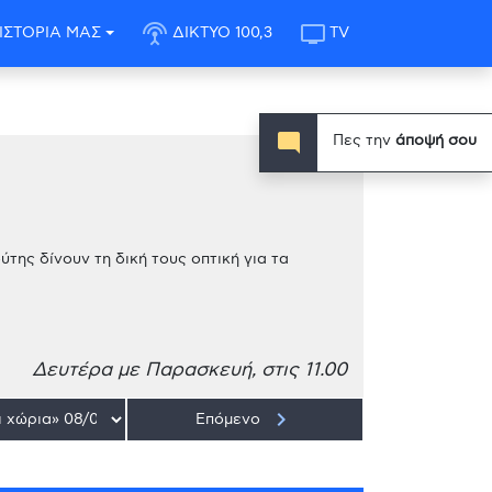
settings_input_antenna
tv
ΙΣΤΟΡΙΑ ΜΑΣ
ΔΙΚΤΥΟ 100,3
TV
mode_comment
Πες την
άποψή σου
ης δίνουν τη δική τους οπτική για τα
Δευτέρα με Παρασκευή, στις 11.00
keyboard_arrow_right
Επόμενο