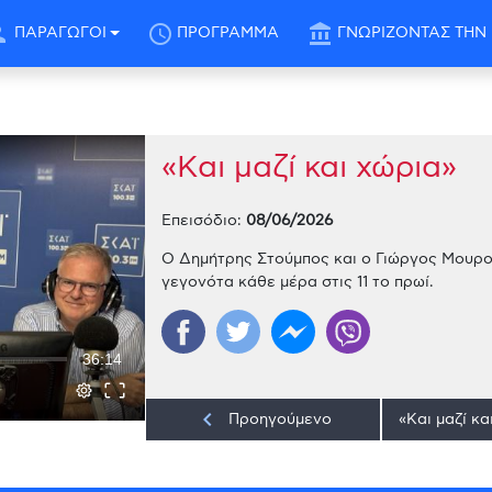
son
schedule
account_balance
ΠΑΡΑΓΩΓΟΙ
ΠΡΟΓΡΑΜΜΑ
ΓΝΩΡΙΖΟΝΤΑΣ ΤΗΝ 
«Και μαζί και χώρια»
Επεισόδιο:
08/06/2026
Ο Δημήτρης Στούμπος και ο Γιώργος Μουρούτ
γεγονότα κάθε μέρα στις 11 το πρωί.
36:14
keyboard_arrow_left
Προηγούμενο