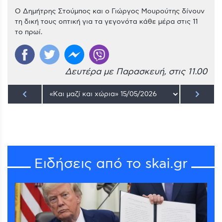
Ο Δημήτρης Στούμπος και ο Γιώργος Μουρούτης δίνουν
τη δική τους οπτική για τα γεγονότα κάθε μέρα στις 11
το πρωί.
Δευτέρα με Παρασκευή, στις 11.00
keyboard_arrow_left
keyboard_arrow_right
Ειδήσεις από το skai.gr