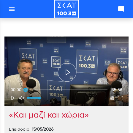
menu
mode_comment
00:00
35:56
«Και μαζί και χώρια»
Επεισόδιο:
15/05/2026