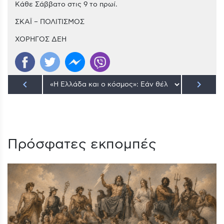
Κάθε Σάββατο στις 9 το πρωί.
ΣΚΑΪ – ΠΟΛΙΤΙΣΜΟΣ
ΧΟΡΗΓΟΣ ΔΕΗ
keyboard_arrow_left
keyboard_arrow_right
Πρόσφατες εκπομπές