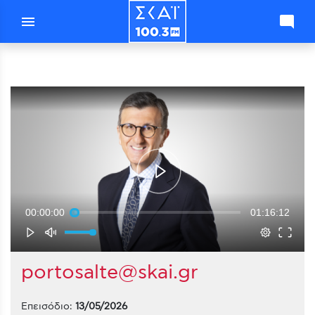
menu
mode_comment
00:00:00
01:16:12
portosalte@skai.gr
Επεισόδιο:
13/05/2026