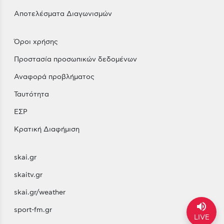
Αποτελέσματα Διαγωνισμών
Όροι χρήσης
Προστασία προσωπικών δεδομένων
Αναφορά προβλήματος
Ταυτότητα
ΕΣΡ
Κρατική Διαφήμιση
skai.gr
skaitv.gr
skai.gr/weather
volume_up
sport-fm.gr
LIVE