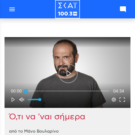
menu
mode_comment
00:00
04:34
Ό,τι να 'ναι σήμερα
από το Μάνο Βουλαρίνο