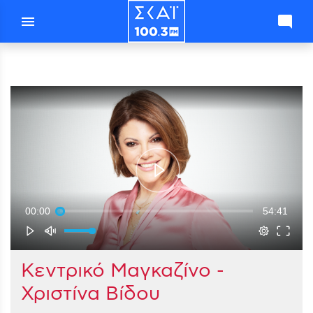
menu
mode_comment
00:00
54:41
Κεντρικό Μαγκαζίνο -
Χριστίνα Βίδου