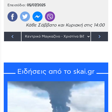
Επεισόδιο:
05/07/2025
Κάθε Σάββατο και Κυριακή στις 14:00
keyboard_arrow_left
keyboard_arrow_right
Ειδήσεις από το skai.gr