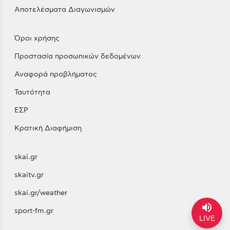
Αποτελέσματα Διαγωνισμών
Όροι χρήσης
Προστασία προσωπικών δεδομένων
Αναφορά προβλήματος
Ταυτότητα
ΕΣΡ
Κρατική Διαφήμιση
skai.gr
skaitv.gr
skai.gr/weather
volume_up
sport-fm.gr
LIVE