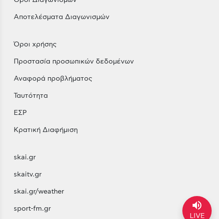
Αποτελέσματα Διαγωνισμών
Όροι χρήσης
Προστασία προσωπικών δεδομένων
Αναφορά προβλήματος
Ταυτότητα
ΕΣΡ
Κρατική Διαφήμιση
skai.gr
skaitv.gr
skai.gr/weather
volume_up
sport-fm.gr
LIVE