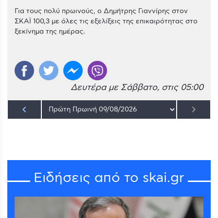
Για τους πολύ πρωινούς, ο Δημήτρης Γιαννίρης στον
ΣΚΑΪ 100,3 με όλες τις εξελίξεις της επικαιρότητας στο
ξεκίνημα της ημέρας.
Δευτέρα με Σάββατο, στις 05:00
keyboard_arrow_left
keyboard_arrow_right
Ειδήσεις από το skai.gr