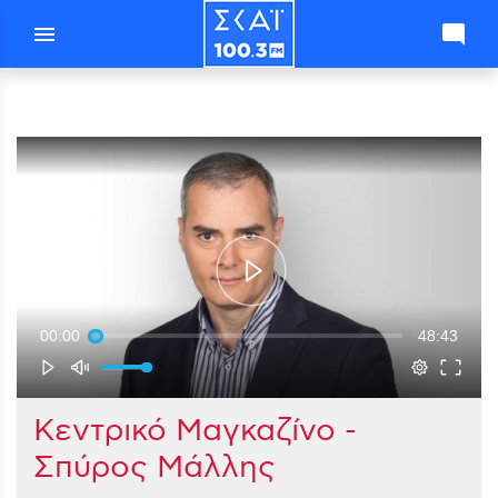
menu
mode_comment
00:00
48:43
Κεντρικό Μαγκαζίνο -
Σπύρος Μάλλης