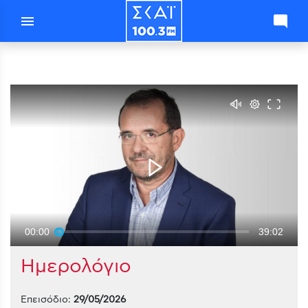
menu
mode_comment
00:00
39:02
Ημερολόγιο
Επεισόδιο:
29/05/2026