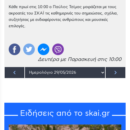
Κάθε πρωί στις 10:00 ο
Παύλος Τσίμας
μοιράζεται με τους
ακροατές του
ΣΚΑΪ
τις καθημερινές του σημειώσεις, σχόλια,
συζητήσεις με ενδιαφέροντες ανθρώπους και μουσικές
επιλογές.
Δευτέρα με Παρασκευή στις 10:00
keyboard_arrow_left
keyboard_arrow_right
Ειδήσεις από το skai.gr