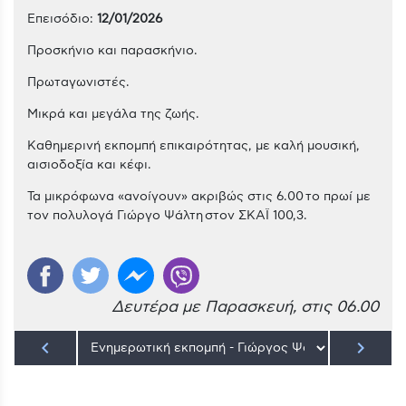
Επεισόδιο:
12/01/2026
Προσκήνιο και παρασκήνιο.
Πρωταγωνιστές.
Μικρά και μεγάλα της ζωής.
Kαθημερινή εκπομπή επικαιρότητας, με καλή μουσική,
αισιοδοξία και κέφι.
Τα μικρόφωνα «ανοίγουν» ακριβώς στις 6.00 το πρωί με
τον πολυλογά Γιώργο Ψάλτη στον ΣΚΑΪ 100,3.
Δευτέρα με Παρασκευή, στις 06.00
keyboard_arrow_left
keyboard_arrow_right