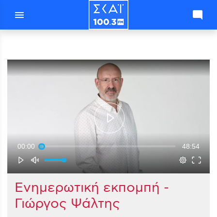
menu
mode_comment
00:00
48:54
Ενημερωτική εκπομπή -
Γιώργος Ψάλτης