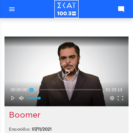
menu
mode_comment
00:00:00
01:29:13
Boomer
Επεισόδιο:
07/11/2021