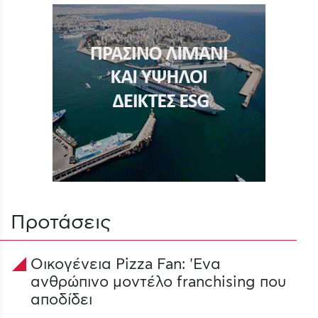
Προτάσεις
Οικογένεια Pizza Fan: 'Ενα
signal_cellular_4_bar
ανθρώπινο μοντέλο franchising που
αποδίδει