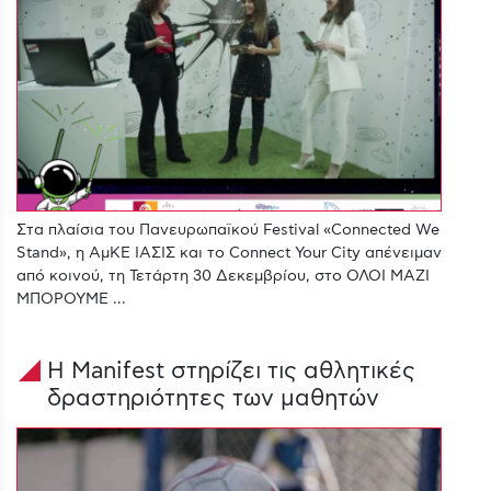
Στα πλαίσια του Πανευρωπαϊκού Festival «Connected We
Stand», η ΑμΚΕ ΙΑΣΙΣ και το Connect Your City απένειμαν
από κοινού, τη Τετάρτη 30 Δεκεμβρίου, στο ΟΛΟΙ ΜΑΖΙ
ΜΠΟΡΟΥΜΕ ...
Η Manifest στηρίζει τις αθλητικές
signal_cellular_4_bar
δραστηριότητες των μαθητών