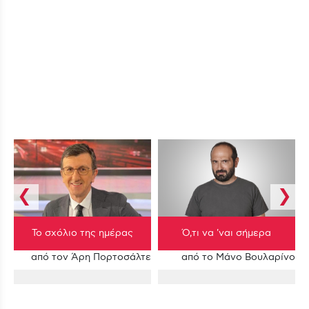
❮
❯
Το σχόλιο της ημέρας
Ό,τι να 'ναι σήμερα
κη
από τον Άρη Πορτοσάλτε
από το Μάνο Βουλαρίνο