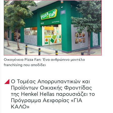
Οικογένεια Pizza Fan: 'Ενα ανθρώπινο μοντέλο
franchising που αποδίδει
O Τομέας Απορρυπαντικών και
signal_cellular_4_bar
Προϊόντων Οικιακής Φροντίδας
της Henkel Hellas παρουσιάζει το
Πρόγραμμα Αειφορίας «ΓΙΑ
ΚΑΛΟ»