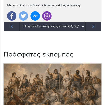
Με τον Αρχιμανδρίτη Θεολόγο Αλεξανδράκη.
keyboard_arrow_left
keyboard_arrow_right
Πρόσφατες εκπομπές